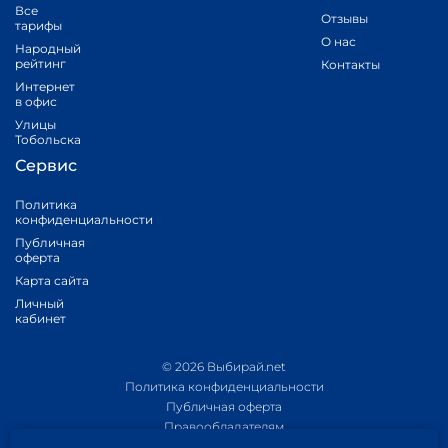
Все
Отзывы
тарифы
О нас
Народный
рейтинг
Контакты
Интернет
в офис
Улицы
Тобольска
Сервис
Политика
конфиденциальности
Публичная
оферта
Карта сайта
Личный
кабинет
© 2026 Выбирай.net
Политика конфиденциальности
Публичная оферта
Правообладателям
Политика обработки персональных данных