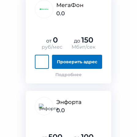
МегаФон
0.0
0
150
от
до
руб/мес
Мбит/сек
Проверить адрес
Подробнее
Энфорта
0.0
500
100