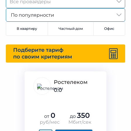
По популярности
В квартиру
Частный дом
Офис
Подберите тариф
по своим критериям
Ростелеком
0.0
0
350
от
до
руб/мес
Мбит/сек