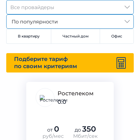
По популярности
В квартиру
Частный дом
Офис
Подберите тариф
по своим критериям
Ростелеком
0.0
0
350
от
до
руб/мес
Мбит/сек