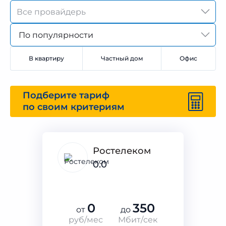
По популярности
В квартиру
Частный дом
Офис
Подберите тариф
по своим критериям
Ростелеком
0.0
0
350
от
до
руб/мес
Мбит/сек