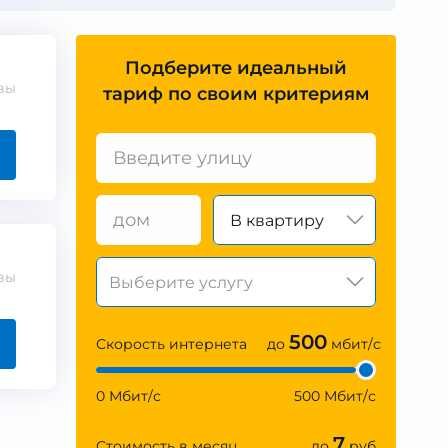
Подберите идеальный
вы
тариф по своим критериям
В квартиру
вы
500
Скорость интернета
до
мбит/с
0 Мбит/с
500 Мбит/с
7
Стоимость в месяц
до
руб