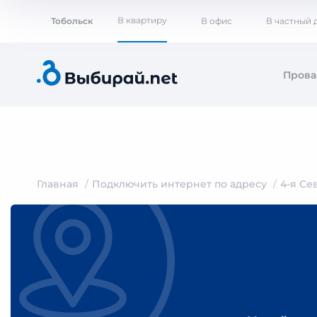
В квартиру
Тобольск
В офис
В частный 
Пров
Главная
Подключить интернет по адресу
4-я Се