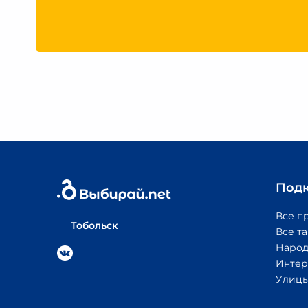
Под
Все п
Тобольск
Все т
Народ
Интер
Улицы