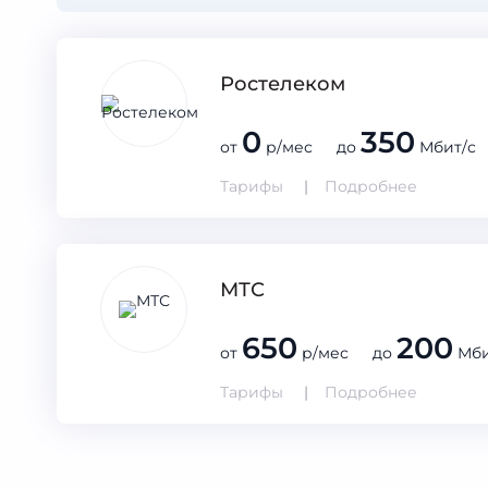
Ростелеком
0
350
от
р/мес до
Мбит/с
Тарифы
Подробнее
МТС
650
200
от
р/мес до
Мби
Тарифы
Подробнее