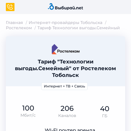
Главная
Интернет-провайдеры Тобольска
Ростелеком
Тариф Технологии выгоды.Семейный
Тариф "Технологии
выгоды.Семейный" от Ростелеком
Тобольск
Интернет + ТВ + Связь
100
206
40
Мбит/с
Каналов
ГБ
WI-FI роутер аренда