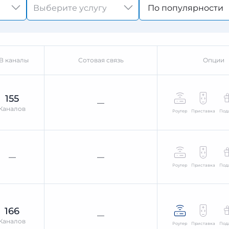
По популярности
В каналы
Сотовая связь
Опции
155
—
Каналов
Роутер
Приставка
Под
—
—
Роутер
Приставка
Под
166
—
Каналов
Роутер
Приставка
Под