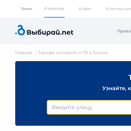
В квартиру
Томск
В офис
В частный до
Пров
Главная
Тарифы интернет и ТВ в Томске
Узнайте, 