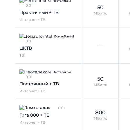
Неотелеком
0.0
50
Практичный + ТВ
МБит/с
Интернет + ТВ
Дом.ruTomtel
0.0
—
ЦКТВ
ТВ
Неотелеком
0.0
50
Постоянный + ТВ
МБит/с
Интернет + ТВ
0.0
Дом.ru
800
Гига 800 + ТВ
МБит/с
Интернет + ТВ