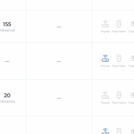
155
—
Каналов
Роутер
Приставка
Под
—
—
Роутер
Приставка
Под
20
—
Каналов
Роутер
Приставка
Под