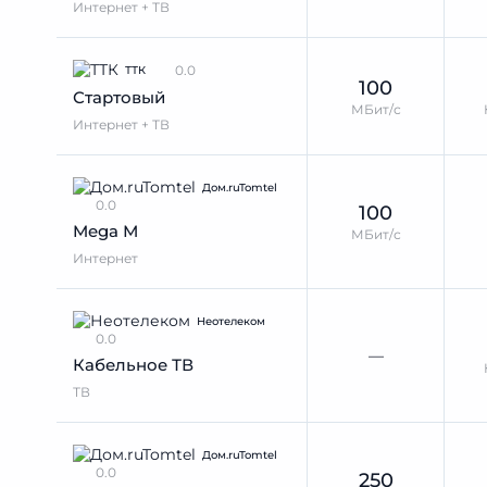
Интернет + ТВ
0.0
ТТК
100
Стартовый
МБит/с
Интернет + ТВ
Дом.ruTomtel
0.0
100
Mega М
МБит/с
Интернет
Неотелеком
0.0
—
Кабельное ТВ
ТВ
Дом.ruTomtel
0.0
250