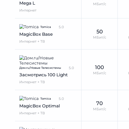
Mega L
МБит/с
Интернет
5.0
Tomica
50
MagicBox Base
МБит/с
Интернет + ТВ
100
5.0
Дом.ru/Новые Телеcистемы
МБит/с
Засмотрись 100 Light
Интернет + ТВ
5.0
Tomica
70
MagicBox Optimal
МБит/с
Интернет + ТВ