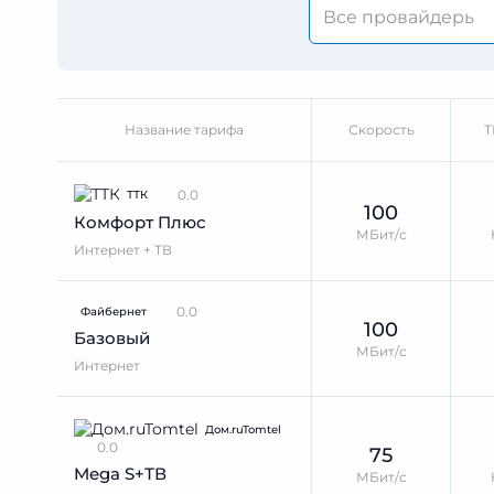
Название тарифа
Скорость
Т
0.0
ТТК
100
Комфорт Плюс
МБит/с
Интернет + ТВ
0.0
Файбернет
100
Базовый
МБит/с
Интернет
Дом.ruTomtel
0.0
75
Mega S+ТВ
МБит/с