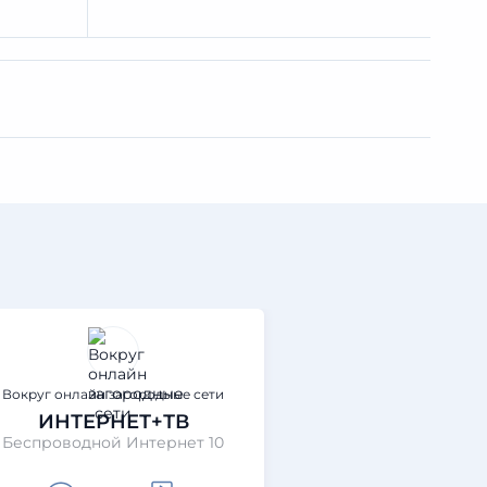
Вокруг онлайн загородные сети
Дом.ruTo
ИНТЕРНЕТ+ТВ
ИНТЕРН
Беспроводной Интернет 10
Засмотрись 100 L
Плю