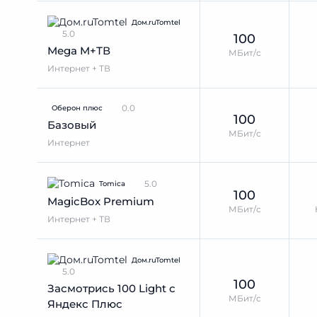
Дом.ruTomtel
5.0
100
Mega M+ТВ
МБит/с
Интернет + ТВ
0.0
Оберон плюс
100
Базовый
МБит/с
Интернет
5.0
Tomica
100
MagicBox Premium
МБит/с
Интернет + ТВ
Дом.ruTomtel
5.0
100
Засмотрись 100 Light с
МБит/с
Яндекс Плюс