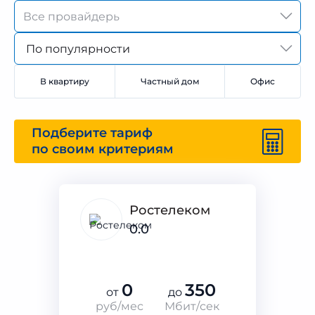
По популярности
В квартиру
Частный дом
Офис
Подберите тариф
по своим критериям
Ростелеком
0.0
0
350
от
до
руб/мес
Мбит/сек