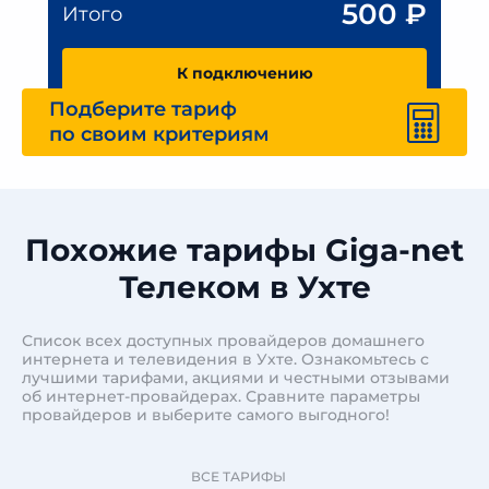
500
₽
Итого
К подключению
Подберите тариф
по своим критериям
Похожие тарифы Giga-net
Телеком в Ухте
Список всех доступных провайдеров домашнего
интернета и телевидения в Ухте. Ознакомьтесь с
лучшими тарифами, акциями и честными отзывами
об интернет-провайдерах. Сравните параметры
провайдеров и выберите самого выгодного!
ВСЕ ТАРИФЫ