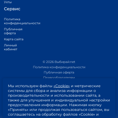
Ухты
Сервис
Политика
конфиденциальности
Публичная
оферта
Карта сайта
Личный
кабинет
© 2026 Выбирай.net
Политика конфиденциальности
Публичная оферта
Правообладателям
Политика обработки персональных данных
Мы используем файлы
«Cookie»
и метрические
Приложение 1
системы для сбора и анализа информации о
Приложение 2
производительности и использовании сайта, а
Согласие на обработку персональных данных
также для улучшения и индивидуальной настройки
Пользовательское соглашение
предоставления информации. Нажимая кнопку
«Принять» или продолжая пользоваться сайтом, вы
соглашаетесь на обработку файлов «Cookie» и