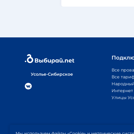
Подклю
Все пров
Усолье-Сибирское
Все тари
Народный
Интернет
Улицы Ус
© 2026
Политика
Публичная
Мы используем файлы
Выбирай.net
конфиденциальности
«Cookie»
и метрические систе
оферта