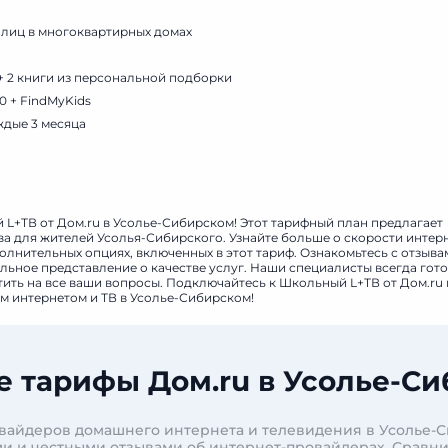
 лиц в многоквартирных домах
+ 2 книги из персональной подборки
0 + FindMyKids
ждые 3 месяца
 L+ТВ от Дом.ru в Усолье-Сибирском! Этот тарифный план предлагает
а для жителей Усолья-Сибирского. Узнайте больше о скорости интерн
олнительных опциях, включенных в этот тариф. Ознакомьтесь с отзыва
льное представление о качестве услуг. Наши специалисты всегда гот
тить на все ваши вопросы. Подключайтесь к Школьный L+ТВ от Дом.ru 
 интернетом и ТВ в Усолье-Сибирском!
 тарифы Дом.ru в Усолье-С
вайдеров домашнего интернета и телевидения в Усолье-С
и и честными отзывами об интернет-провайдерах. Сравн