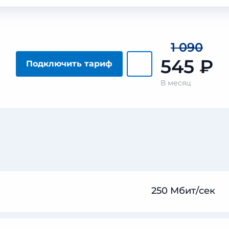
1 090
545
₽
Подключить тариф
В месяц
250 Мбит/сек