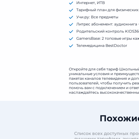
Интернет, ИТВ
Тарифный план для физических
Учи.ру: Все предметы
Литрес абонемент: аудиокнига 
Родительский контроль KIDS36
GamersBase: 2 топовые игры ка
Телемедицина BestDoctor
Промо-период акции 1 месяц
Откройте для себя тариф Школьный
уникальные условия и преимуществ
пакетах каналов телевидения и доп
пользователей, чтобы получить реа
помочь вам с подключением и отве
наслаждайтесь высококачественным
Похожие
Список всех доступных про
лучшими тарифами, акциям