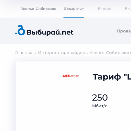
В квартиру
Усолье-Сибирское
В офис
В 
Пров
Главная
Интернет-провайдеры Усолья-Сибирског
Тариф "
250
Мбит/с