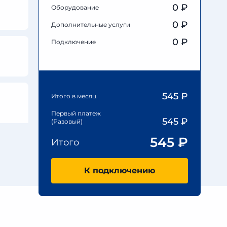
0
₽
Оборудование
0
₽
Дополнительные услуги
0 ₽
Подключение
545
₽
Итого в месяц
Первый платеж
545
₽
(Разовый)
545
₽
Итого
К подключению