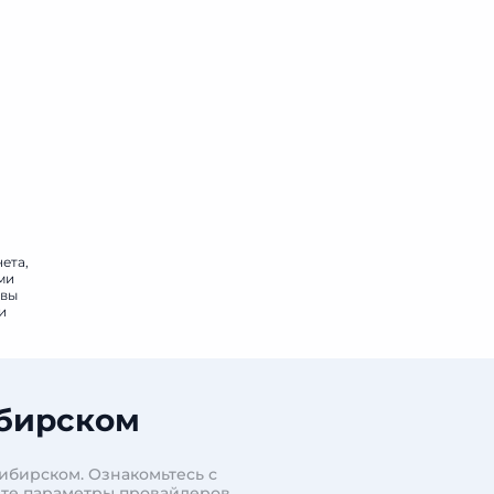
ета,
ми
овы
и
ибирском
ибирском. Ознакомьтесь с
ите параметры провайдеров