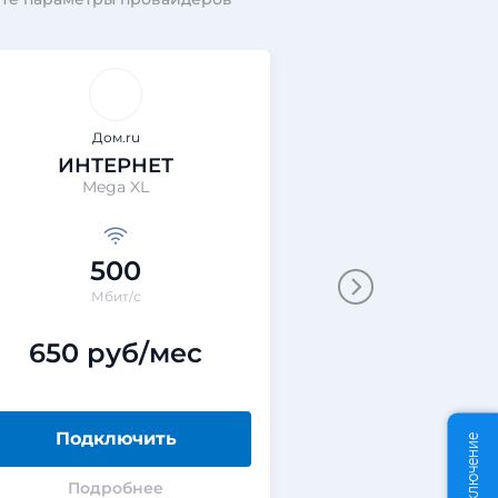
Дом.ru
Дом.r
ИНТЕРНЕТ
ИНТЕРН
Mega XL
Mega M
500
100
Мбит/с
Мбит/с
650 руб/мес
700 ру
Подключить
Подклю
Подробнее
Подроб