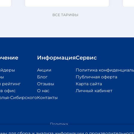
ВСЕ ТАРИФЫ
чение
Информация
Сервис
айдеры
Акции
Политика конфиденциаль
фы
Блог
Публичная оферта
 рейтинг
Отзывы
Карта сайта
 в офис
О нас
Личный кабинет
олья-Сибирского
Контакты
Политика
обработки
Приложение
Пр
Правообладателям
мы для сбора и анализа информации о производительности 
персональных
1
2