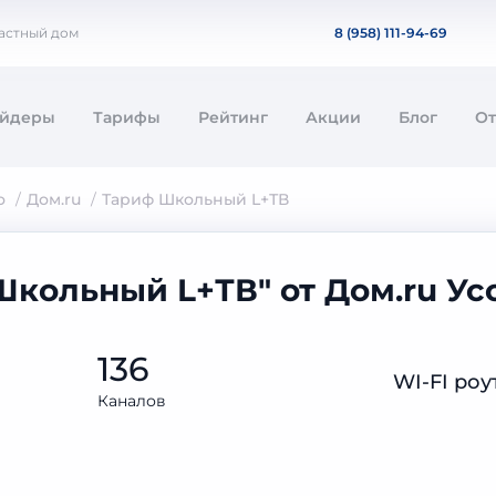
частный дом
8 (958) 111-94-69
айдеры
Тарифы
Рейтинг
Акции
Блог
О
о
Дом.ru
Тариф Школьный L+ТВ
Школьный L+ТВ" от Дом.ru У
136
WI-FI роу
Каналов