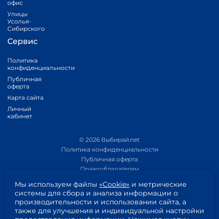
офис
Улицы
Усолья-
Сибирского
Сервис
Политика
конфиденциальности
Публичная
оферта
Карта сайта
Личный
кабинет
© 2026 Выбирай.net
Политика конфиденциальности
Публичная оферта
Правообладателям
Политика обработки персональных данных
Мы используем файлы
«Cookie»
и метрические
Приложение 1
системы для сбора и анализа информации о
Приложение 2
производительности и использовании сайта, а
Согласие на обработку персональных данных
также для улучшения и индивидуальной настройки
Пользовательское соглашение