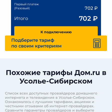
Первый платеж
702
₽
(Разовый)
702
₽
Итого
К подключению
Подберите тариф
по своим критериям
Похожие тарифы Дом.ru в
Усолье-Сибирском
Список всех доступных провайдеров домашнего
интернета и телевидения в Усолье-Сибирском.
Ознакомьтесь с лучшими тарифами, акциями и
честными отзывами об интернет-провайдерах.
Сравните параметры провайдеров и выберите