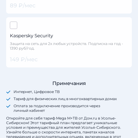
89 ₽/мес
Kaspersky Security
Защита на сеть для 2х любых устройств. Подписка на год -
1390 руб/год.
149 ₽/мес
Примечания
Интернет, Цифровое ТВ
Тариф для физических лиц в многоквартирных домах
Оплата за подключение производится через
личный кабинет
Откройте для себя тариф Mega M+ТВ от Дом.ru в Усолье-
Сибирском! Этот тарифный план предлагает уникальные
условия и преимущества для жителей Усолья-Сибирского.
Узнайте больше о скорости интернета, пакетах каналов
телевидения и дополнительных опциях, включенных в этот