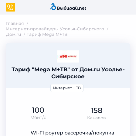
Главная
Интернет-провайдеры Усолья-Сибирского
Дом.ru
Тариф Mega M+ТВ
Тариф "Mega M+ТВ" от Дом.ru Усолье-
Сибирское
Интернет + ТВ
100
158
Мбит/с
Каналов
WI-FI роутер рассрочка/покупка