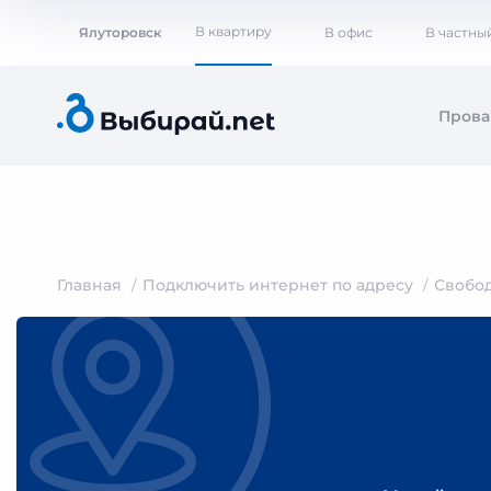
В квартиру
Ялуторовск
В офис
В частны
Пров
Главная
Подключить интернет по адресу
Свобо