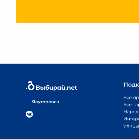
Подк
Все п
Ялуторовск
Все т
Народ
Интер
Улицы