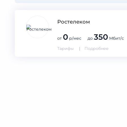
Ростелеком
0
350
от
р/мес до
Мбит/с
Тарифы
Подробнее