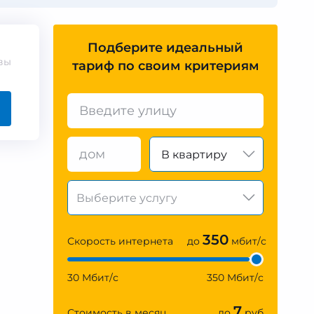
Подберите идеальный
вы
тариф по своим критериям
В квартиру
350
Скорость интернета
до
мбит/с
30 Мбит/с
350 Мбит/с
7
Стоимость в месяц
до
руб