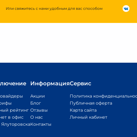
Или свяжитесь с нами удобным для вас способом
лючение
Информация
Сервис
ровайдеры
Акции
Политика конфиденциально
арифы
Блог
Публичная оферта
ный рейтинг
Отзывы
Карта сайта
нет в офис
О нас
Личный кабинет
 Ялуторовска
Контакты