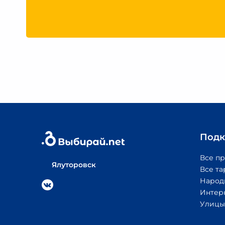
Подк
Все п
Ялуторовск
Все т
Народ
Интер
Улицы