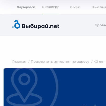
В квартиру
Ялуторовск
В офис
В частны
Пров
Главная
Подключить интернет по адресу
40 лет