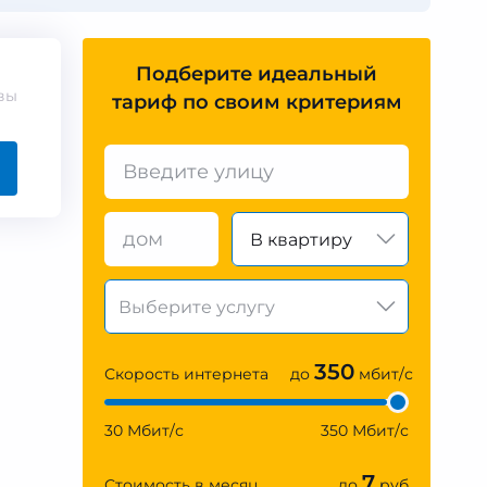
Подберите идеальный
вы
тариф по своим критериям
В квартиру
350
Скорость интернета
до
мбит/с
30 Мбит/с
350 Мбит/с
7
Стоимость в месяц
до
руб