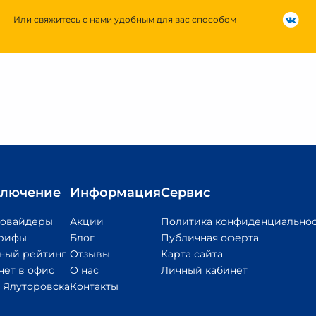
Или свяжитесь с нами удобным для вас способом
лючение
Информация
Сервис
ровайдеры
Акции
Политика конфиденциально
арифы
Блог
Публичная оферта
ный рейтинг
Отзывы
Карта сайта
нет в офис
О нас
Личный кабинет
 Ялуторовска
Контакты