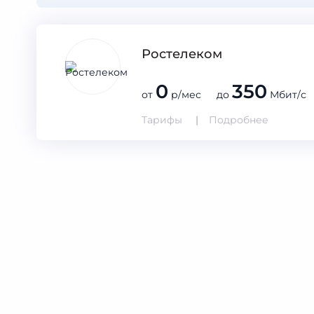
Ростелеком
0
350
от
р/мес до
Мбит/с
Тарифы
Подробнее