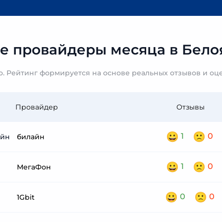
е провайдеры месяца в Бело
. Рейтинг формируется на основе реальных отзывов и оц
Провайдер
Отзывы
1
0
билайн
1
0
МегаФон
0
0
1Gbit