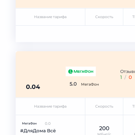
Название тарифа
Скорость
Т
Отзыв
1
/
0
5.0
МегаФон
0.04
Название тарифа
Скорость
Т
0.0
МегаФон
200
#ДляДома Всё
МБит/с