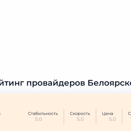
йтинг провайдеров Белоярск
ы
Стабильность
Скорость
Цена
С
5.0
5.0
5.0