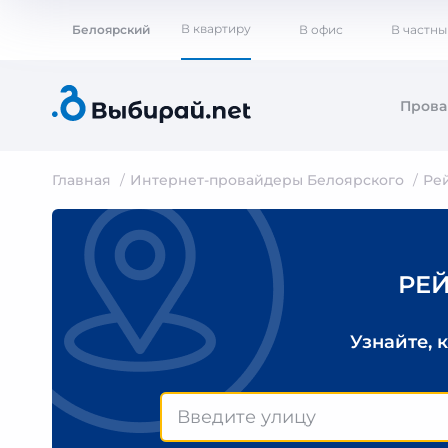
В квартиру
Белоярский
В офис
В частны
Пров
Главная
Интернет-провайдеры Белоярского
Ре
РЕ
Узнайте, 