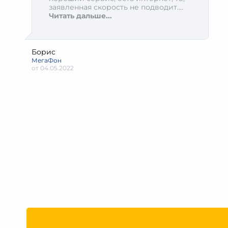
заявленная скорость не подводит.
Служба поддержки грамотно, легко
Читать дальше...
дозвониться.
Борис
МегаФон
от
04.05.2022