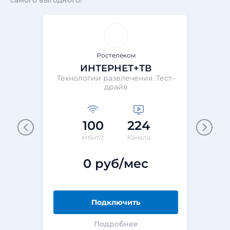
самого выгодного!
Ростелеком
ИНТЕРНЕТ+ТВ
Технологии развлечения .Тест-
Те
драйв
100
224
М
Мбит/с
Канала
0 руб/мес
Подключить
Подробнее