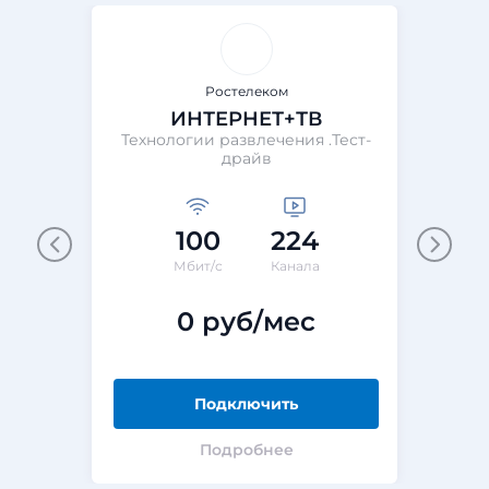
Ростелеком
ИНТЕРНЕТ+ТВ
Технологии развлечения .Тест-
Те
драйв
100
224
М
Мбит/с
Канала
0 руб/мес
Подключить
Подробнее