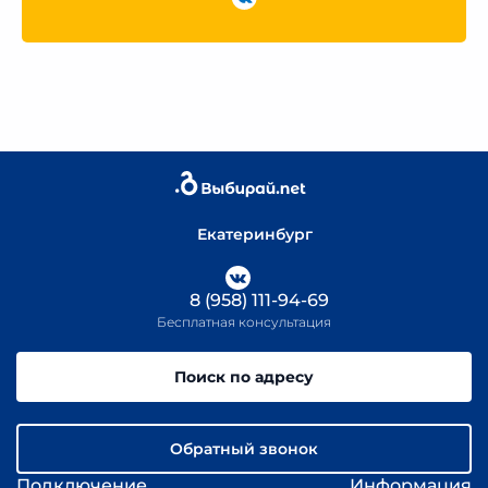
Екатеринбург
8 (958) 111-94-69
Бесплатная консультация
Поиск по адресу
Обратный звонок
Подключение
Информация