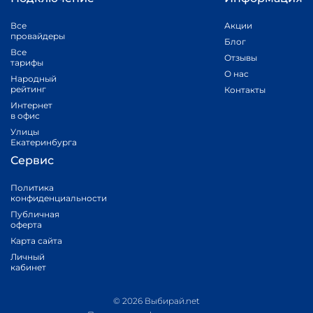
Все
Акции
провайдеры
Блог
Все
Отзывы
тарифы
О нас
Народный
рейтинг
Контакты
Интернет
в офис
Улицы
Екатеринбурга
Сервис
Политика
конфиденциальности
Публичная
оферта
Карта сайта
Личный
кабинет
© 2026 Выбирай.net