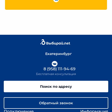
Екатеринбург
8 (958) 111-94-69
Бесплатная консультация
Поиск по адресу
Обратный звонок
Подключение
Информация