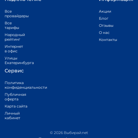
Все
Акции
провайдеры
Блог
Все
Отзывы
тарифы
О нас
Народный
рейтинг
Контакты
Интернет
в офис
Улицы
Екатеринбурга
Сервис
Политика
конфиденциальности
Публичная
оферта
Карта сайта
Личный
кабинет
© 2026 Выбирай.net