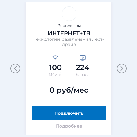
Ростелеком
ИНТЕРНЕТ+ТВ
Технологии развлечения .Тест-
Те
драйв
100
224
М
Мбит/с
Канала
0 руб/мес
Подключить
Подробнее