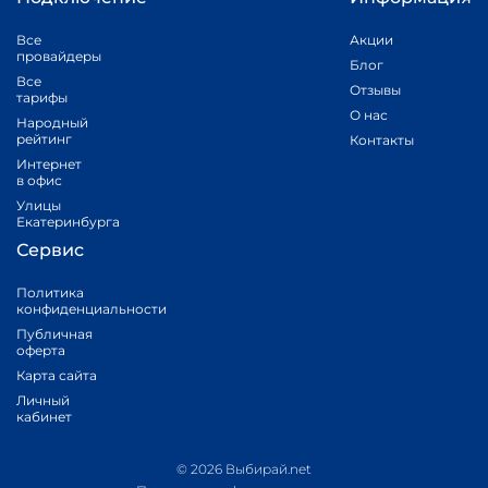
Все
Акции
провайдеры
Блог
Все
Отзывы
тарифы
О нас
Народный
рейтинг
Контакты
Интернет
в офис
Улицы
Екатеринбурга
Сервис
Политика
конфиденциальности
Публичная
оферта
Карта сайта
Личный
кабинет
© 2026 Выбирай.net