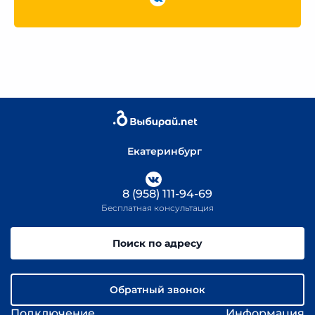
Екатеринбург
8 (958) 111-94-69
Бесплатная консультация
Поиск по адресу
Обратный звонок
Подключение
Информация