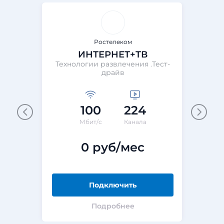
Ростелеком
ИНТЕРНЕТ+ТВ
Технологии развлечения .Тест-
Те
драйв
100
224
М
Мбит/с
Канала
0 руб/мес
Подключить
Подробнее