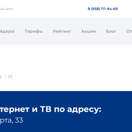
ный дом
8 (958) 111-94-69
айдеры
Тарифы
Рейтинг
Акции
Блог
О
а
33
ернет и ТВ по адресу:
рта, 33