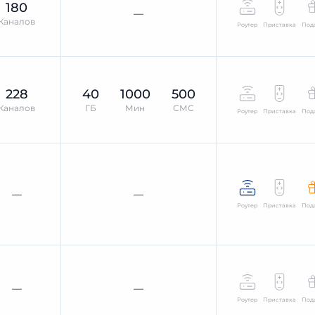
180
—
Каналов
Роутер
Приставка
Под
228
40
1000
500
Каналов
ГБ
Мин
СМС
Роутер
Приставка
Под
—
—
Роутер
Приставка
Под
—
—
Роутер
Приставка
Под