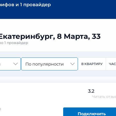
рифов
и
1 провайдер
Екатеринбург, 8 Марта, 33
ено
1 провайдер
По популярности
В КВАРТИРУ
ЧА
3.2
Читать
отзы
с
Подключить