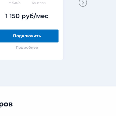
Мбит/с
Каналов
Мбит/с
ГБ
1 150 руб/мес
0 руб
Подключить
Подклю
Подробнее
Подроб
ров