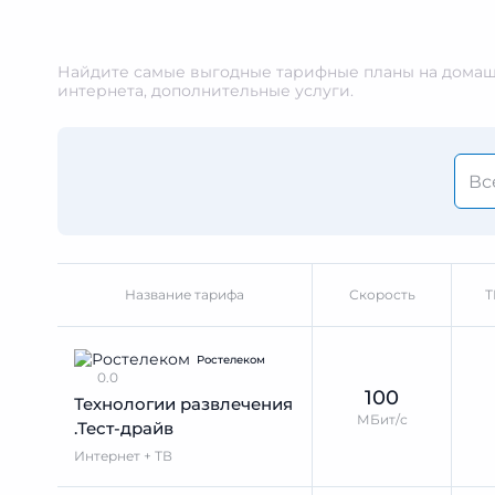
Найдите самые выгодные тарифные планы на домашн
интернета, дополнительные услуги.
Название тарифа
Скорость
Т
Ростелеком
0.0
100
Технологии развлечения
МБит/с
.Тест-драйв
Интернет + ТВ