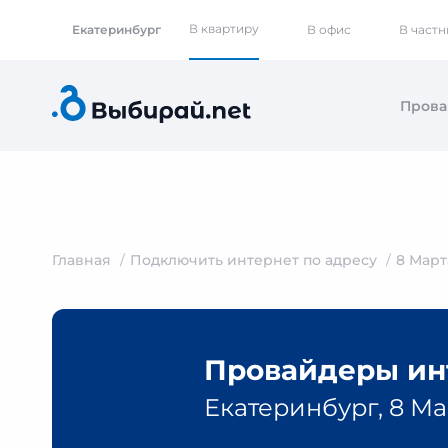
В квартиру
Екатеринбург
В офис
В част
Пров
Главная
Подключить интернет по адресу
8 Март
Провайдеры инт
Екатеринбург, 8 Ма