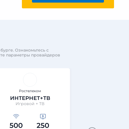
бурге. Ознакомьтесь с
ите параметры провайдеров
Ростелеком
Ростеле
ИНТЕРНЕТ+ТВ
ИНТЕРНЕТ+
Игровой + ТВ
Технологии выгод
500
250
200
40