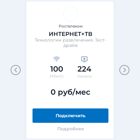
Ростелеком
ИНТЕРНЕТ+ТВ
Технологии развлечения .Тест-
Те
драйв
100
224
М
Мбит/с
Канала
0 руб/мес
Подключить
Подробнее