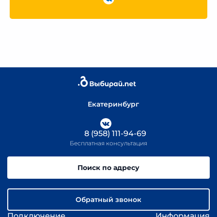
Екатеринбург
8 (958) 111-94-69
Бесплатная консультация
Поиск по адресу
Обратный звонок
Подключение
Информация