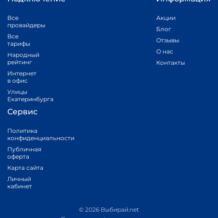
Все
Акции
провайдеры
Блог
Все
Отзывы
тарифы
О нас
Народный
рейтинг
Контакты
Интернет
в офис
Улицы
Екатеринбурга
Сервис
Политика
конфиденциальности
Публичная
оферта
Карта сайта
Личный
кабинет
© 2026 Выбирай.net