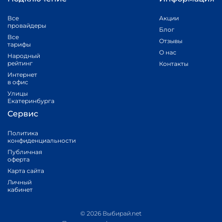
Все
Акции
провайдеры
Блог
Все
Отзывы
тарифы
О нас
Народный
рейтинг
Контакты
Интернет
в офис
Улицы
Екатеринбурга
Сервис
Политика
конфиденциальности
Публичная
оферта
Карта сайта
Личный
кабинет
© 2026 Выбирай.net