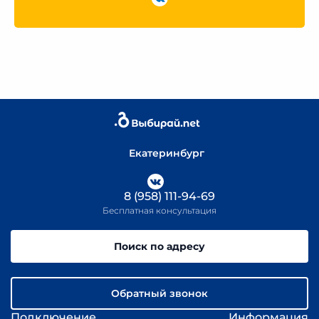
Екатеринбург
8 (958) 111-94-69
Бесплатная консультация
Поиск по адресу
Обратный звонок
Подключение
Информация