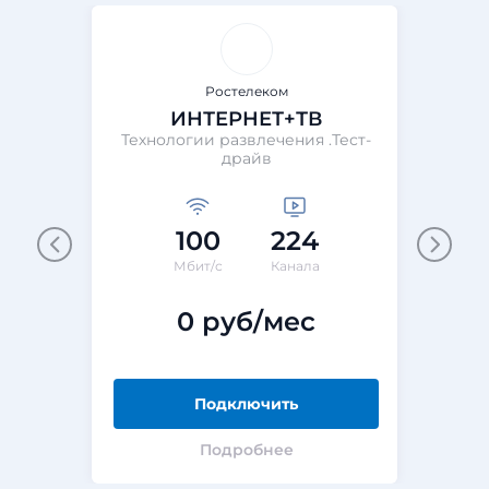
Ростелеком
ИНТЕРНЕТ+ТВ
Технологии развлечения .Тест-
Те
драйв
100
224
М
Мбит/с
Канала
0 руб/мес
Подключить
Подробнее