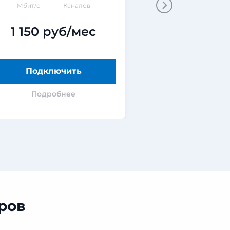
Мбит/с
Каналов
Мбит/с
ГБ
1 150 руб/мес
0 руб
Подключить
Подклю
Подробнее
Подроб
ров