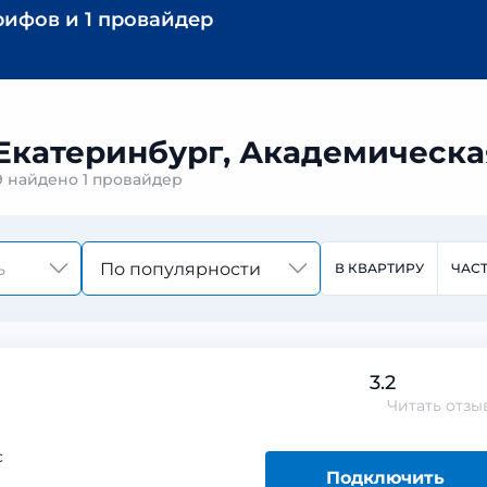
рифов
и
1 провайдер
 Екатеринбург, Академическая
29 найдено
1 провайдер
По популярности
В КВАРТИРУ
ЧАС
3.2
Читать
отзы
с
Подключить