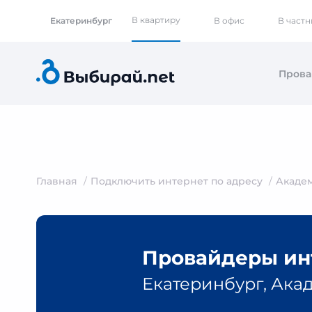
В квартиру
Екатеринбург
В офис
В част
Пров
Главная
Подключить интернет по адресу
Акаде
Провайдеры инт
Екатеринбург, Ака