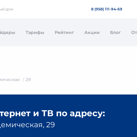
ный дом
8 (958) 111-94-69
айдеры
Тарифы
Рейтинг
Акции
Блог
О
мическая
29
ернет и ТВ по адресу:
демическая, 29