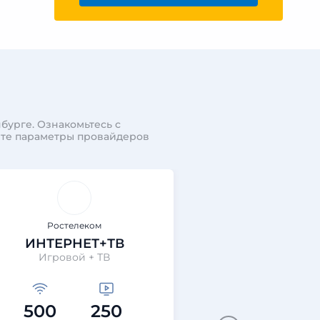
бурге. Ознакомьтесь с
ите параметры провайдеров
Ростелеком
Ростеле
ИНТЕРНЕТ+ТВ
ИНТЕРНЕТ+
Игровой + ТВ
Технологии выгод
500
250
200
40