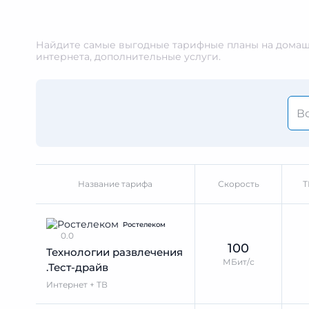
Найдите самые выгодные тарифные планы на домашн
интернета, дополнительные услуги.
Название тарифа
Скорость
Т
Ростелеком
0.0
100
Технологии развлечения
МБит/с
.Тест-драйв
Интернет + ТВ