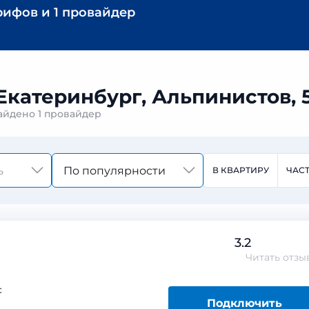
рифов
и
1 провайдер
Екатеринбург, Альпинистов, 
найдено
1 провайдер
По популярности
В КВАРТИРУ
ЧАС
3.2
Читать
отзы
с
Подключить