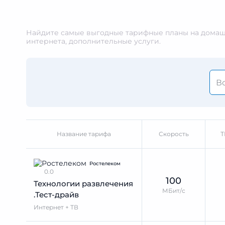
Найдите самые выгодные тарифные планы на домашн
интернета, дополнительные услуги.
Название тарифа
Скорость
Т
Ростелеком
0.0
100
Технологии развлечения
МБит/с
.Тест-драйв
Интернет + ТВ