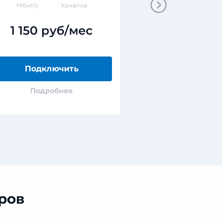
Мбит/с
Каналов
Мбит/с
ГБ
1 150 руб/мес
0 руб
Подключить
Подклю
Подробнее
Подроб
ров