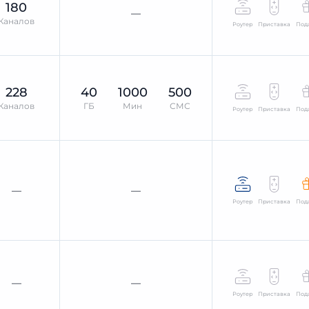
180
—
Каналов
Роутер
Приставка
Под
228
40
1000
500
Каналов
ГБ
Мин
СМС
Роутер
Приставка
Под
—
—
Роутер
Приставка
Под
—
—
Роутер
Приставка
Под