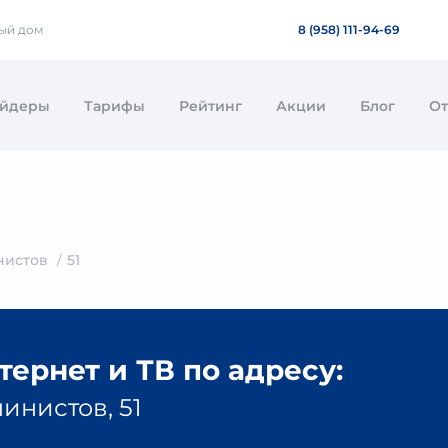
ный дом
8 (958) 111-94-69
айдеры
Тарифы
Рейтинг
Акции
Блог
О
нистов
51
ернет и ТВ по адресу:
инистов, 51