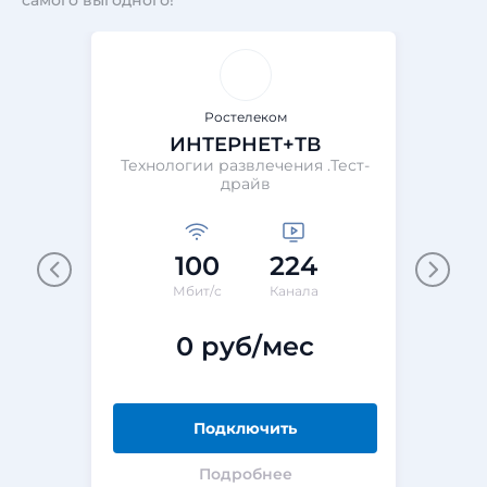
самого выгодного!
Ростелеком
ИНТЕРНЕТ+ТВ
Технологии развлечения .Тест-
Те
драйв
100
224
М
Мбит/с
Канала
0 руб/мес
Подключить
Подробнее