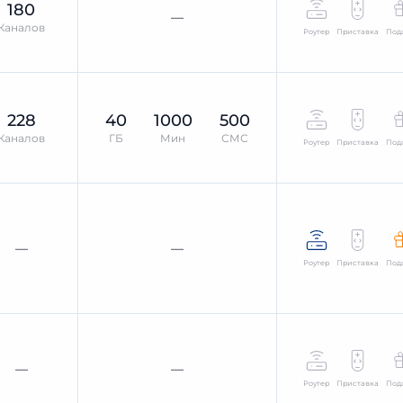
180
—
Каналов
Роутер
Приставка
Под
228
40
1000
500
Каналов
ГБ
Мин
СМС
Роутер
Приставка
Под
—
—
Роутер
Приставка
Под
—
—
Роутер
Приставка
Под