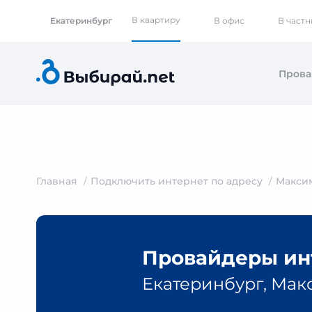
В квартиру
Екатеринбург
В офис
В част
Пров
Главная
Подключить интернет по адресу
Максим
Провайдеры инт
Екатеринбург, Макс