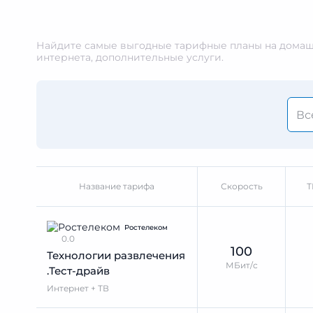
Найдите самые выгодные тарифные планы на домашн
интернета, дополнительные услуги.
Название тарифа
Скорость
Т
Ростелеком
0.0
100
Технологии развлечения
МБит/с
.Тест-драйв
Интернет + ТВ