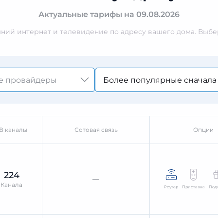
Актуальные тарифы на 09.08.2026
ий интернет и телевидение по адресу вашего дома. Выбер
Более популярные сначала
В каналы
Сотовая связь
Опции
224
—
Канала
Роутер
Приставка
Под