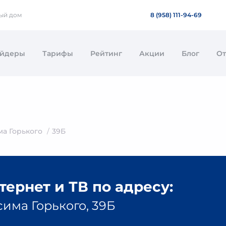
ный дом
8 (958) 111-94-69
айдеры
Тарифы
Рейтинг
Акции
Блог
О
а Горького
39Б
ернет и ТВ по адресу:
има Горького, 39Б