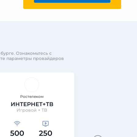
бурге. Ознакомьтесь с
ите параметры провайдеров
Ростелеком
Ростеле
ИНТЕРНЕТ+ТВ
ИНТЕРНЕТ+
Игровой + ТВ
Технологии выгод
500
250
200
40