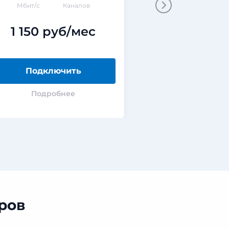
Мбит/с
Каналов
Мбит/с
ГБ
1 150 руб/мес
0 руб
Подключить
Подклю
Подробнее
Подроб
ров