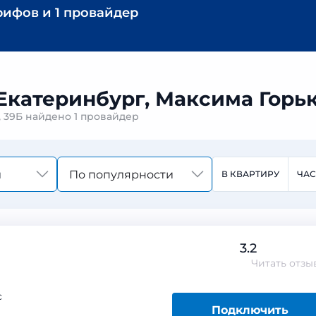
рифов
и
1 провайдер
Екатеринбург, Максима Горьк
, 39Б найдено
1 провайдер
По популярности
В КВАРТИРУ
ЧА
3.2
Читать
отзы
с
Подключить