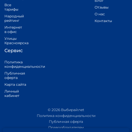
Блог
Все
Отзывы
тарифы
О нас
Народный
рейтинг
Контакты
Интернет
в офис
Улицы
Красноярска
Сервис
Политика
конфиденциальности
Публичная
оферта
Карта сайта
Личный
кабинет
© 2026 Выбирай.net
Политика конфиденциальности
Публичная оферта
Правообладателям