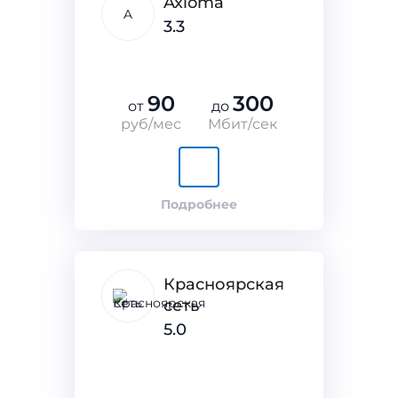
Axioma
A
3.3
90
300
от
до
руб/мес
Мбит/сек
Подробнее
Красноярская
сеть
5.0