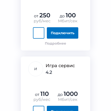
250
100
от
до
руб/мес
Мбит/сек
Подключить
Подробнее
Игра сервис
И
4.2
110
1000
от
до
руб/мес
Мбит/сек