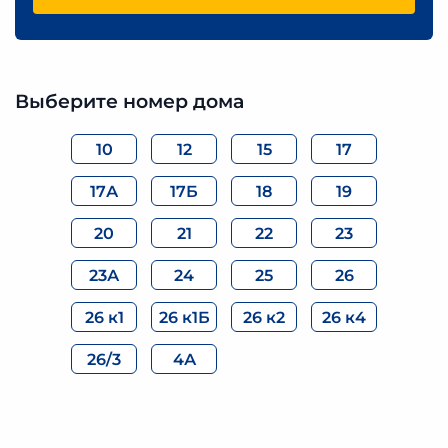
Выберите номер дома
10
12
15
17
17А
17Б
18
19
20
21
22
23
23А
24
25
26
26 к1
26 к1Б
26 к2
26 к4
26/3
4А