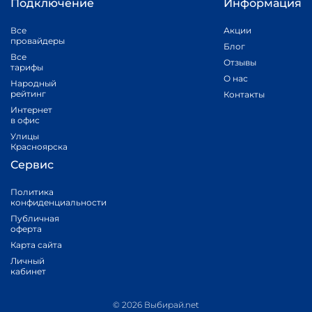
Подключение
Информация
Все
Акции
провайдеры
Блог
Все
Отзывы
тарифы
О нас
Народный
рейтинг
Контакты
Интернет
в офис
Улицы
Красноярска
Сервис
Политика
конфиденциальности
Публичная
оферта
Карта сайта
Личный
кабинет
© 2026 Выбирай.net