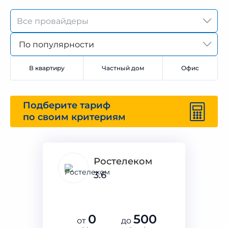
По популярности
В квартиру
Частный дом
Офис
Подберите тариф
по своим критериям
Ростелеком
3.6
0
500
от
до