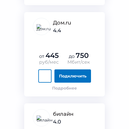
Дом.ru
4.4
445
750
от
до
руб/мес
Мбит/сек
Подключить
Подробнее
билайн
4.0