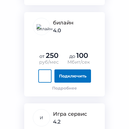
билайн
4.0
250
100
от
до
руб/мес
Мбит/сек
Подключить
Подробнее
Игра сервис
И
4.2