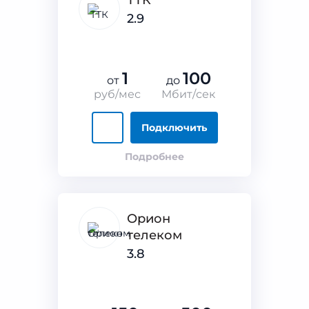
ТТК
2.9
1
100
от
до
руб/мес
Мбит/сек
Подключить
Подробнее
Орион
телеком
3.8