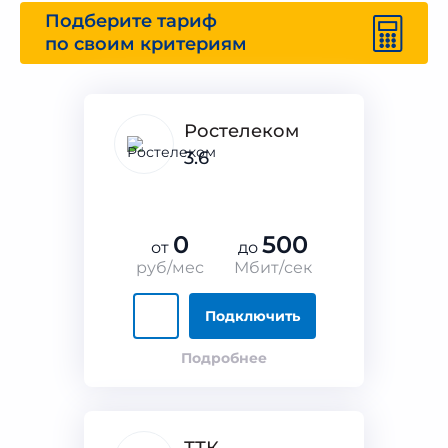
Подберите тариф
по своим критериям
Ростелеком
3.6
0
500
от
до
руб/мес
Мбит/сек
Подключить
Подробнее