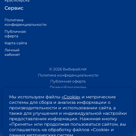
Красноярска
Сервис
Политика
конфиденциальности
Публичная
оферта
Карта сайта
Личный
кабинет
© 2026 Выбирай.net
Политика конфиденциальности
Публичная оферта
Правообладателям
Политика обработки персональных данных
Мы используем файлы
«Cookie»
и метрические
Приложение 1
системы для сбора и анализа информации о
Приложение 2
производительности и использовании сайта, а
Пользовательское соглашение
также для улучшения и индивидуальной настройки
Согласие на обработку персональных данных
предоставления информации. Нажимая кнопку
«Принять» или продолжая пользоваться сайтом, вы
соглашаетесь на обработку файлов «Cookie» и
данных метрических систем.