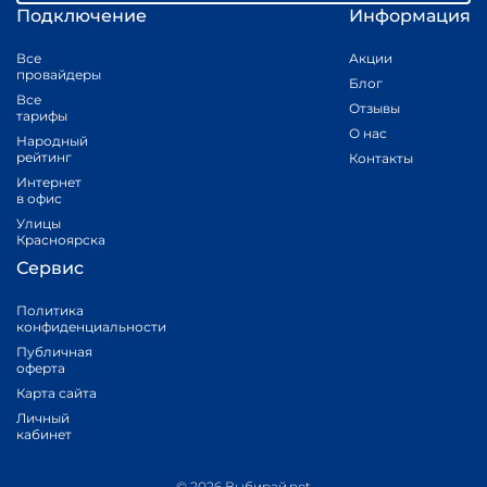
Подключение
Информация
Все
Акции
провайдеры
Блог
Все
Отзывы
тарифы
О нас
Народный
рейтинг
Контакты
Интернет
в офис
Улицы
Красноярска
Сервис
Политика
конфиденциальности
Публичная
оферта
Карта сайта
Личный
кабинет
© 2026 Выбирай.net