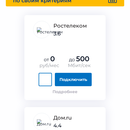
по своим критериям
Ростелеком
3.6
0
500
от
до
руб/мес
Мбит/сек
Подключить
Подробнее
Дом.ru
4.4