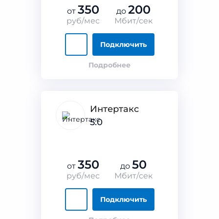
350
200
от
до
руб/мес
Мбит/сек
Подключить
Подробнее
Интертакс
5.0
350
50
от
до
руб/мес
Мбит/сек
Подключить