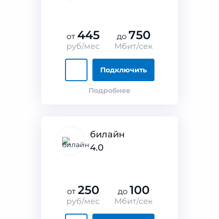
445
750
от
до
руб/мес
Мбит/сек
Подключить
Подробнее
билайн
4.0
250
100
от
до
руб/мес
Мбит/сек