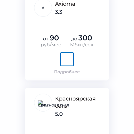
Axioma
A
3.3
90
300
от
до
руб/мес
Мбит/сек
Подробнее
Красноярская
сеть
5.0