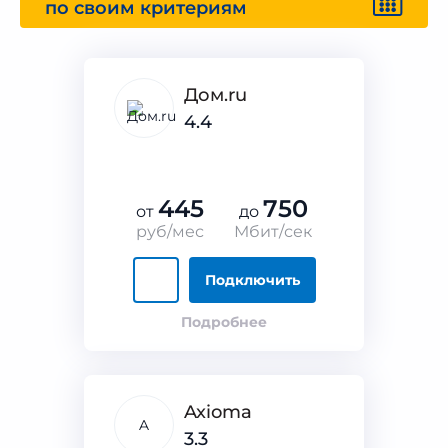
по своим критериям
Дом.ru
4.4
445
750
от
до
руб/мес
Мбит/сек
Подключить
Подробнее
Axioma
A
3.3