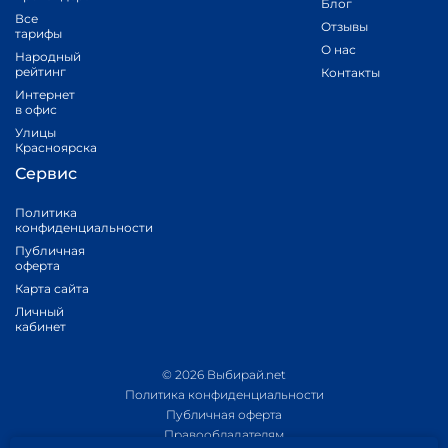
Блог
Все
Отзывы
тарифы
О нас
Народный
рейтинг
Контакты
Интернет
в офис
Улицы
Красноярска
Сервис
Политика
конфиденциальности
Публичная
оферта
Карта сайта
Личный
кабинет
© 2026 Выбирай.net
Политика конфиденциальности
Публичная оферта
Правообладателям