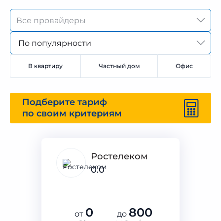
По популярности
В квартиру
Частный дом
Офис
Подберите тариф
по своим критериям
Ростелеком
0.0
0
800
от
до