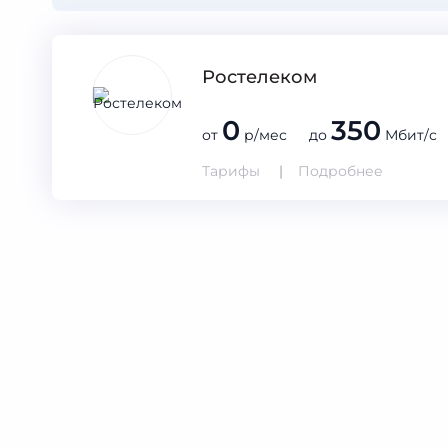
Ростелеком
0
350
от
р/мес до
Мбит/с
Тарифы
Подробнее