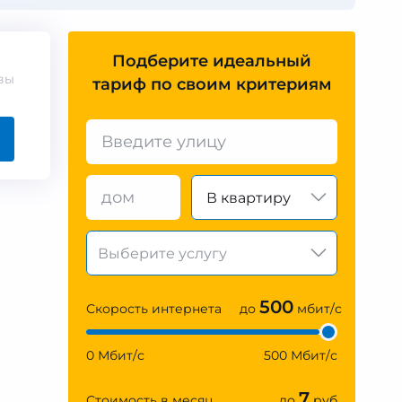
Подберите идеальный
вы
тариф по своим критериям
В квартиру
500
Скорость интернета
до
мбит/с
0 Мбит/с
500 Мбит/с
7
Стоимость в месяц
до
руб