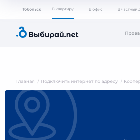
В квартиру
Тобольск
В офис
В частный 
Пров
Главная
Подключить интернет по адресу
Коопе