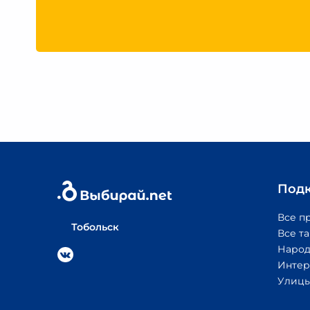
Под
Все п
Тобольск
Все т
Народ
Интер
Улицы