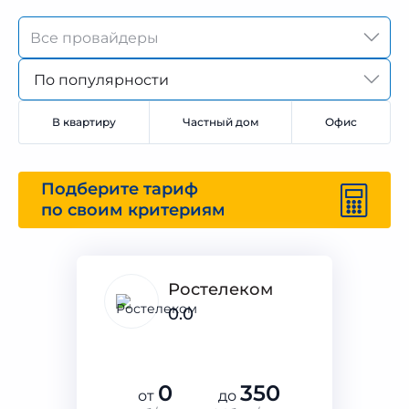
По популярности
В квартиру
Частный дом
Офис
Подберите тариф
по своим критериям
Ростелеком
0.0
0
350
от
до