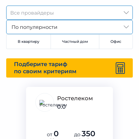
По популярности
В квартиру
Частный дом
Офис
Подберите тариф
по своим критериям
Ростелеком
0.0
0
350
от
до