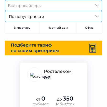
По популярности
В квартиру
Частный дом
Офис
Подберите тариф
по своим критериям
Ростелеком
0.0
0
350
от
до
руб/мес
Мбит/сек