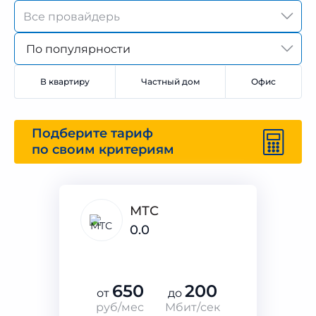
По популярности
В квартиру
Частный дом
Офис
Подберите тариф
по своим критериям
МТС
0.0
650
200
от
до
руб/мес
Мбит/сек