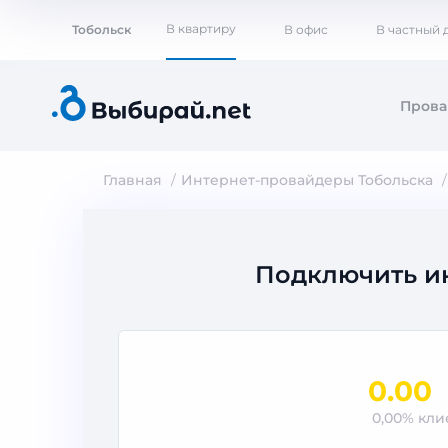
В квартиру
Тобольск
В офис
В частный 
Пров
Главная
Интернет-провайдеры Тобольска
Подключить и
0.00
0,00% кл