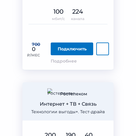
100
224
мбит/с
канала
700
0
Подключить
₽/МЕС
Подробнее
Ростелеком
Интернет + ТВ + Связь
Технологии выгоды+. Тест-драйв
200
190
40