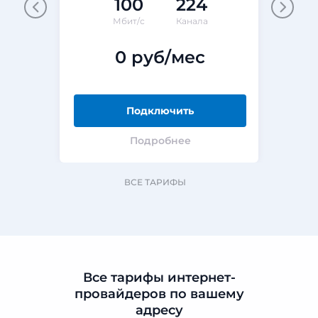
100
224
М
Мбит/с
Канала
0 руб/мес
Подключить
Подробнее
ВСЕ ТАРИФЫ
Все тарифы интернет-
провайдеров по вашему
адресу