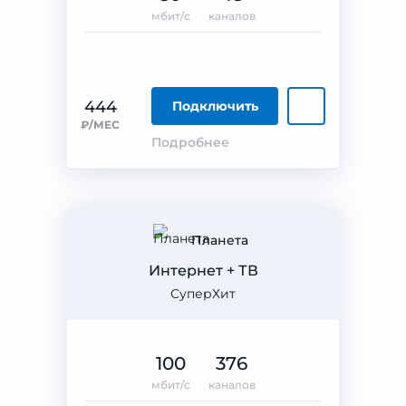
мбит/с
каналов
444
Подключить
₽/МЕС
Подробнее
Планета
Интернет + ТВ
СуперХит
100
376
мбит/с
каналов