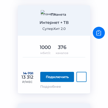
Планета
Интернет + ТВ
СуперХит 2.0
1000
376
мбит/с
каналов
14 791
13 312
Подключить
₽/МЕС
Подробнее