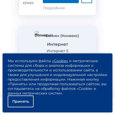
₽/МЕС
Подробнее
Convex (Конвекс)
Интернет
Интернет S
Мы используем файлы
«Cookie»
и метрические
системы для сбора и анализа информации о
75
производительности и использовании сайта, а
также для улучшения и индивидуальной настройки
мбит/с
предоставления информации. Нажимая кнопку
«Принять» или продолжая пользоваться сайтом, вы
соглашаетесь на обработку файлов «Cookie» и
данных метрических систем.
Принять
550
Подключить
₽/МЕС
Помощь
Подключить
Найти тариф
Подробнее