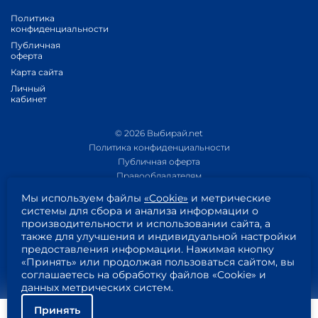
Политика
конфиденциальности
Публичная
оферта
Карта сайта
Личный
кабинет
© 2026 Выбирай.net
Политика конфиденциальности
Публичная оферта
Правообладателям
Политика обработки персональных данных
Мы используем файлы
«Cookie»
и метрические
Приложение 1
системы для сбора и анализа информации о
Приложение 2
производительности и использовании сайта, а
Согласие на обработку персональных данных
также для улучшения и индивидуальной настройки
Пользовательское соглашение
предоставления информации. Нажимая кнопку
«Принять» или продолжая пользоваться сайтом, вы
соглашаетесь на обработку файлов «Cookie» и
данных метрических систем.
Принять