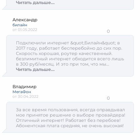
оборудования Ростелекома, на OLED LG Smart
Читать дальше...
TV 145см диагональ, качество картинки
сохраняет все свои свойства. HD видеоконтент
и HD каналы вообще высший класс. Покупаю
Александр
фильмы/сериалы, пользуюсь подписками на
билайн
видео. Также есть классная система бонусов. В
от
01.05.2022
0
общем это действительно достойный по
качеству предоставления и количеству
Подключили интернет &quot;Билайн&quot; в
доступных услуг. Всем рекомендую.
2017 году, работает бесперебойно до сих пор.
Скорость хорошая, роутер качественный.
безлимитный интернет обходится всего лишь
в 300 руб/месяц. И это при том, что мы
перешили на другой тариф, где увеличена
Читать дальше...
скорость. Рекомендую Билайн, как домашний
интернет-провайдер.
Владимир
МегаФон
от
30.04.2022
0
За все время пользования, всегда оправдывал
мое принятое решение о выборе провайдера!
Отличный интернет! Работает без перебоев!
Абонентская плата средняя, не очень высокая!