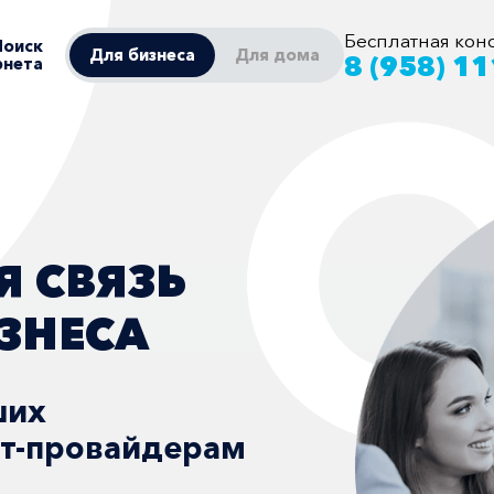
Бесплатная кон
Поиск
Для бизнеса
Для дома
8 (958) 1
рнета
ЛОМУ
ЗНЕСУ
ИЕМ
ших
ет-провайдерам