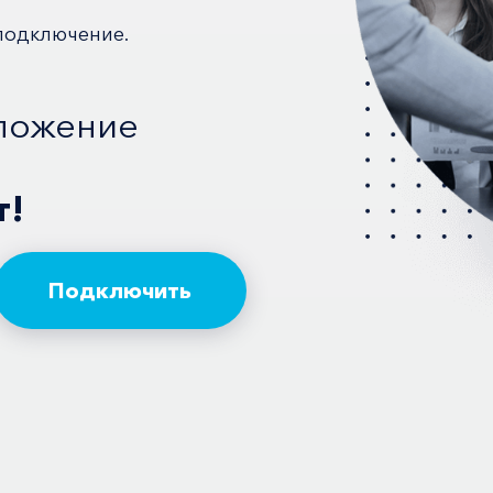
подключение.
ложение
т!