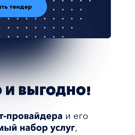
О И ВЫГОДНО!
т-провайдера
и его
ый набор услуг
,