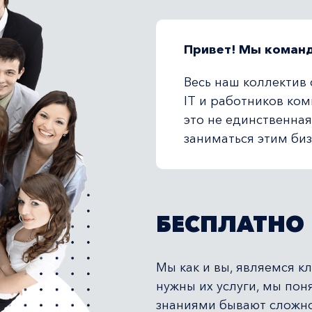
Привет! Мы команд
Весь наш коллектив 
IT и работников ко
это не единственна
заниматься этим би
БЕСПЛАТНО
Мы как и вы, являемся к
нужны их услуги, мы пон
знаниями бывают сложно