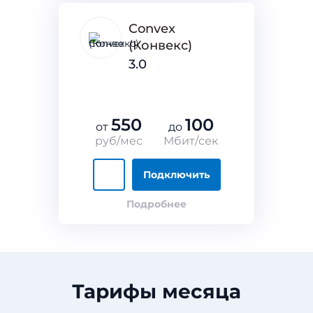
Convex
(Конвекс)
3.0
550
100
от
до
руб/мес
Мбит/сек
Подключить
Подробнее
Тарифы месяца