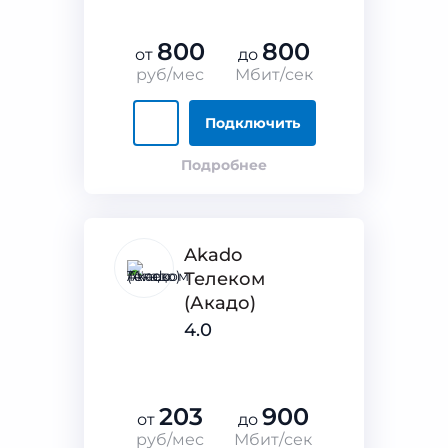
800
800
от
до
руб/мес
Мбит/сек
Подключить
Подробнее
Akado
Телеком
(Акадо)
4.0
203
900
от
до
руб/мес
Мбит/сек