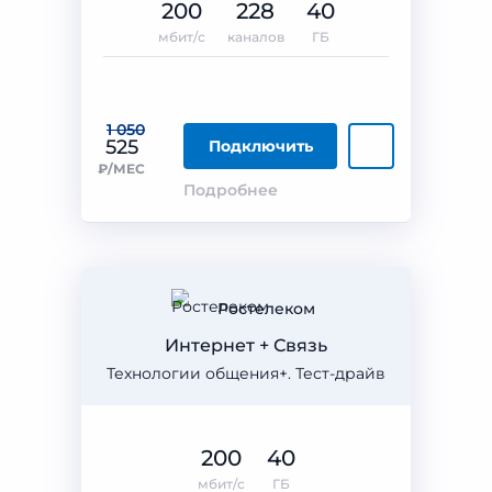
200
228
40
мбит/с
каналов
ГБ
1 050
525
Подключить
₽/МЕС
Подробнее
Ростелеком
Интернет + Связь
Технологии общения+. Тест-драйв
200
40
мбит/с
ГБ