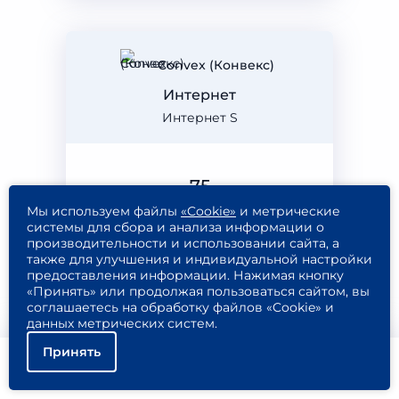
Convex (Конвекс)
Интернет
Интернет S
75
мбит/с
Мы используем файлы
«Cookie»
и метрические
системы для сбора и анализа информации о
производительности и использовании сайта, а
также для улучшения и индивидуальной настройки
предоставления информации. Нажимая кнопку
«Принять» или продолжая пользоваться сайтом, вы
550
Подключить
соглашаетесь на обработку файлов «Cookie» и
₽/МЕС
данных метрических систем.
Подробнее
Принять
Помощь
Подключить
Найти тариф