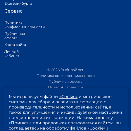
Екатеринбурга
Сервис
Политика
конфиденциальности
Публичная
оферта
Карта сайта
Личный
кабинет
© 2026 Выбирай.net
Политика конфиденциальности
Публичная оферта
Правообладателям
Политика обработки персональных данных
Мы используем файлы
«Cookie»
и метрические
Приложение 1
системы для сбора и анализа информации о
Приложение 2
производительности и использовании сайта, а
Пользовательское соглашение
также для улучшения и индивидуальной настройки
Согласие на обработку персональных данных
предоставления информации. Нажимая кнопку
«Принять» или продолжая пользоваться сайтом, вы
соглашаетесь на обработку файлов «Cookie» и