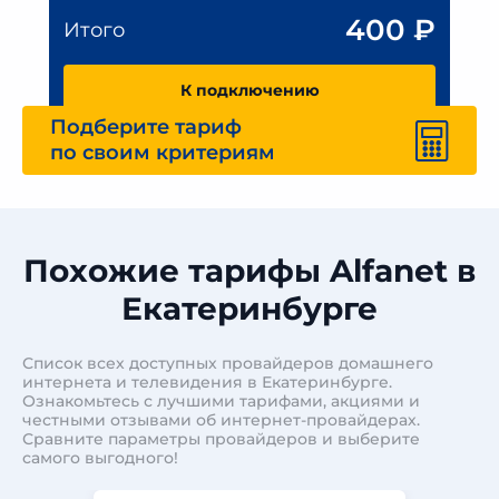
400
₽
Итого
К подключению
Подберите тариф
по своим критериям
Похожие тарифы Alfanet в
Екатеринбурге
Список всех доступных провайдеров домашнего
интернета и телевидения в Екатеринбурге.
Ознакомьтесь с лучшими тарифами, акциями и
честными отзывами об интернет-провайдерах.
Сравните параметры провайдеров и выберите
самого выгодного!