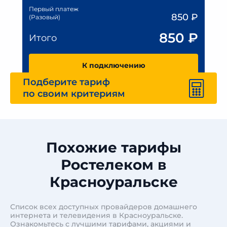
Первый платеж
850
₽
(Разовый)
850
₽
Итого
К подключению
Подберите тариф
по своим критериям
Похожие тарифы
Ростелеком в
Красноуральске
Список всех доступных провайдеров домашнего
интернета и телевидения в Красноуральске.
Ознакомьтесь с лучшими тарифами, акциями и