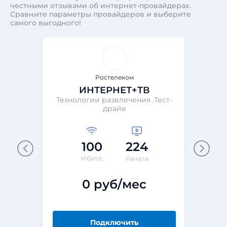
честными отзывами об интернет-провайдерах.
Сравните параметры провайдеров и выберите
самого выгодного!
Ростелеком
ИНТЕРНЕТ+ТВ
Технологии развлечения .Тест-
Те
драйв
100
224
М
Мбит/с
Канала
0 руб/мес
Подключить