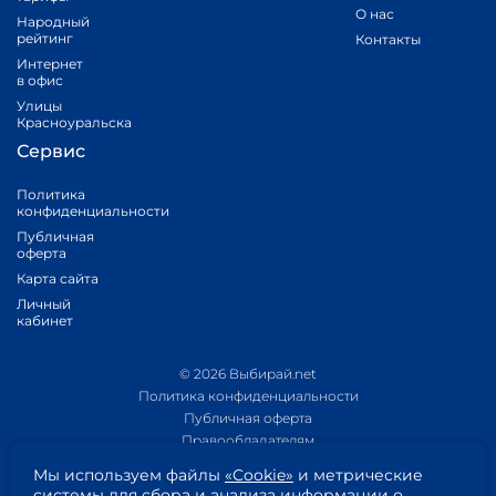
О нас
Народный
рейтинг
Контакты
Интернет
в офис
Улицы
Красноуральска
Сервис
Политика
конфиденциальности
Публичная
оферта
Карта сайта
Личный
кабинет
© 2026 Выбирай.net
Политика конфиденциальности
Публичная оферта
Правообладателям
Политика обработки персональных данных
Мы используем файлы
«Cookie»
и метрические
Приложение 1
системы для сбора и анализа информации о