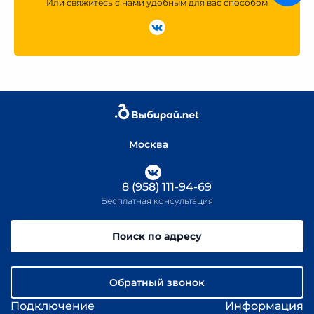
Или свяжитесь с нами удобным для вас способом
Москва
8 (958) 111-94-69
Бесплатная консультация
Поиск по адресу
Обратный звонок
Подключение
Информация