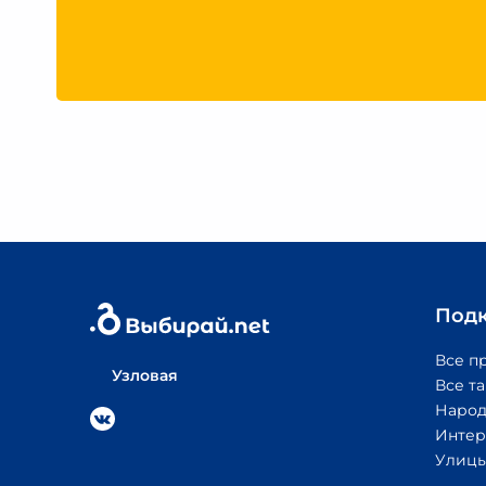
Под
Все п
Узловая
Все т
Народ
Интер
Улицы