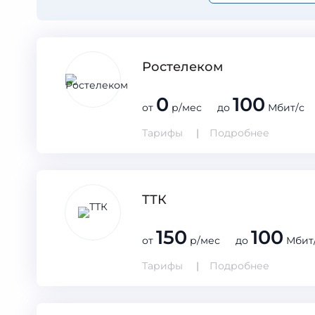
Ростелеком
0
100
от
р/мес до
Мбит/с
Тарифы
Подробнее
ТТК
150
100
от
р/мес до
Мбит
Тарифы
Подробнее