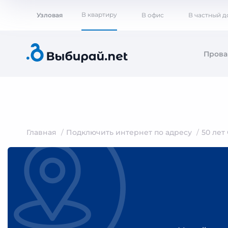
В квартиру
Узловая
В офис
В частный 
Пров
Главная
Подключить интернет по адресу
50 лет