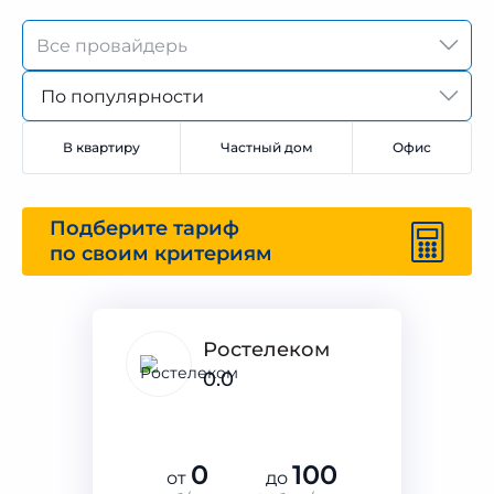
По популярности
В квартиру
Частный дом
Офис
Подберите тариф
по своим критериям
Ростелеком
0.0
0
100
от
до