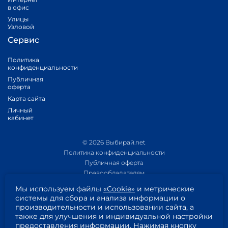
в офис
Улицы
Узловой
Сервис
Политика
конфиденциальности
Публичная
оферта
Карта сайта
Личный
кабинет
© 2026 Выбирай.net
Политика конфиденциальности
Публичная оферта
Правообладателям
Политика обработки персональных данных
Мы используем файлы
«Cookie»
и метрические
Приложение 1
системы для сбора и анализа информации о
Приложение 2
производительности и использовании сайта, а
Пользовательское соглашение
также для улучшения и индивидуальной настройки
Согласие на обработку персональных данных
предоставления информации. Нажимая кнопку