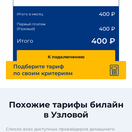
400
₽
Итого в месяц
Первый платеж
400
₽
(Разовый)
400
₽
Итого
К подключению
Подберите тариф
по своим критериям
Похожие тарифы билайн
в Узловой
Список всех доступных провайдеров домашнего