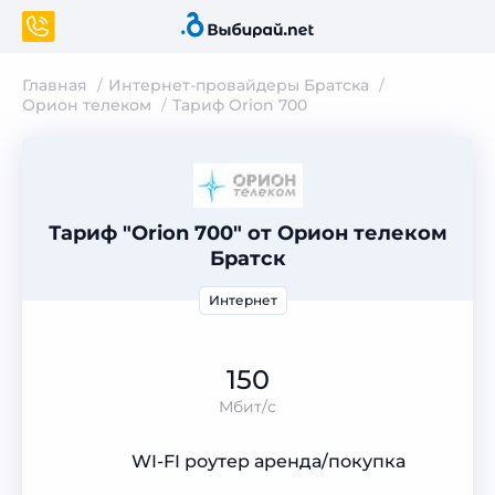
Главная
Интернет-провайдеры Братска
Орион телеком
Тариф Orion 700
Тариф "Orion 700" от Орион телеком
Братск
Интернет
150
Мбит/с
WI-FI роутер аренда/покупка