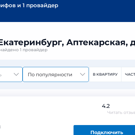
рифов
и
1 провайдер
Екатеринбург, Аптекарская, д
3 найдено
1 провайдер
По популярности
В КВАРТИРУ
ЧАС
4.2
Читать
отзы
с
Подключить