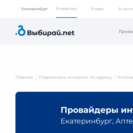
В квартиру
Екатеринбург
В офис
В част
Пров
Главная
Подключить интернет по адресу
Аптека
Провайдеры инт
Екатеринбург, Апте