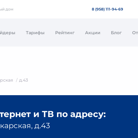
ный дом
8 (958) 111-94-69
айдеры
Тарифы
Рейтинг
Акции
Блог
О
рская
д.43
ернет и ТВ по адресу:
карская, д.43