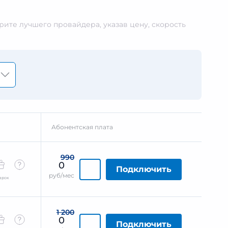
ите лучшего провайдера, указав цену, скорость
Абонентская плата
990
0
Подключить
руб/мес
арок
1 200
0
Подключить