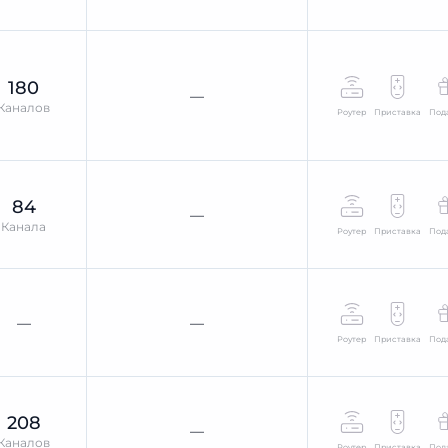
180
—
Каналов
Роутер
Приставка
Под
84
—
Канала
Роутер
Приставка
Под
—
—
Роутер
Приставка
Под
208
—
Каналов
Роутер
Приставка
Под