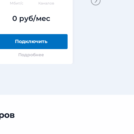
Мбит/с
Каналов
Мбит/
0 руб/мес
0 руб
Подключить
Подклю
Подробнее
Подроб
ров