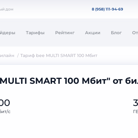
ный дом
8 (958) 111-94-69
айдеры
Тарифы
Рейтинг
Акции
Блог
О
билайн
Тариф bee MULTI SMART 100 Мбит
 MULTI SMART 100 Мбит" от б
00
ит/с
Г