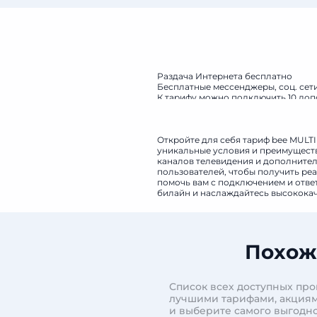
Раздача Интернета бесплатно
Бесплатные мессенджеры, соц. сети
К тарифу можно подключить 10 доп
номер. Звонки внутри семьи безли
Откройте для себя тариф bee MULTI
уникальные условия и преимуществ
каналов телевидения и дополнитель
пользователей, чтобы получить реа
помочь вам с подключением и ответ
билайн и наслаждайтесь высококач
Похож
Список всех доступных про
лучшими тарифами, акциям
и выберите самого выгодно