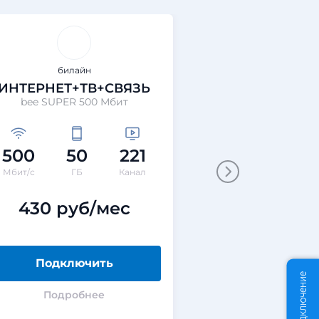
билайн
билай
ИНТЕРНЕТ+ТВ+СВЯЗЬ
ИНТЕРНЕТ+
bee SUPER 500 Мбит
bee SUPER 1
500
50
221
100
5
Мбит/с
ГБ
Канал
Мбит/с
ГБ
430 руб/мес
330 ру
Подключить
Подклю
Подробнее
Подроб