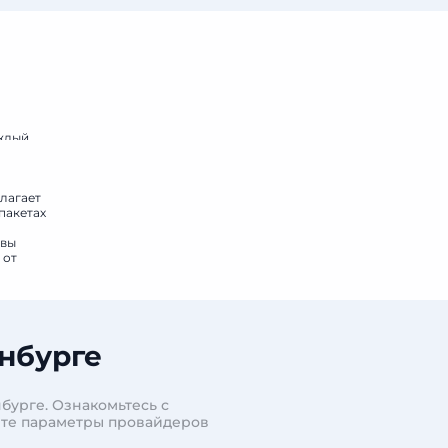
аждый
длагает
пакетах
овы
 от
нбурге
бурге. Ознакомьтесь с
ите параметры провайдеров