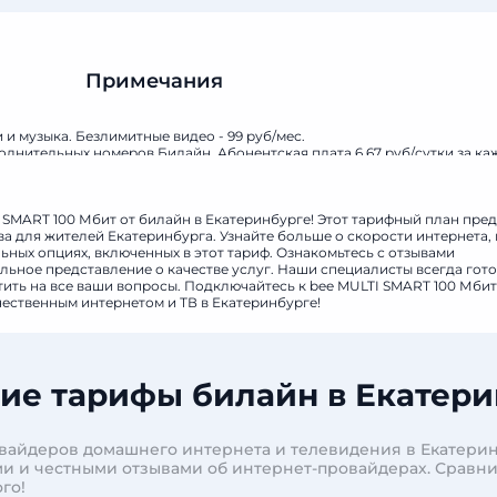
Примечания
 и музыка. Безлимитные видео - 99 руб/мес.
олнительных номеров Билайн. Абонентская плата 6,67 руб/сутки за к
митны и бесплатны.
 SMART 100 Мбит от билайн в Екатеринбурге! Этот тарифный план пре
а для жителей Екатеринбурга. Узнайте больше о скорости интернета, 
ных опциях, включенных в этот тариф. Ознакомьтесь с отзывами
льное представление о качестве услуг. Наши специалисты всегда гот
ить на все ваши вопросы. Подключайтесь к bee MULTI SMART 100 Мбит
ественным интернетом и ТВ в Екатеринбурге!
ие тарифы билайн в Екатери
вайдеров домашнего интернета и телевидения в Екатерин
и и честными отзывами об интернет-провайдерах. Сравн
го!