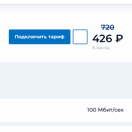
720
426
₽
Подключить тариф
В месяц
100 Мбит/сек