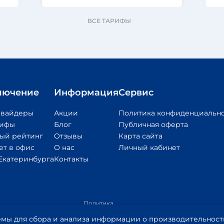
ВСЕ ТАРИФЫ
лючение
Информация
Сервис
овайдеры
Акции
Политика конфиденциальн
рифы
Блог
Публичная оферта
ый рейтинг
Отзывы
Карта сайта
ет в офис
О нас
Личный кабинет
Екатеринбурга
Контакты
Политика
обработки
Приложение
Пр
Правообладателям
мы для сбора и анализа информации о производительности 
персональных
1
2