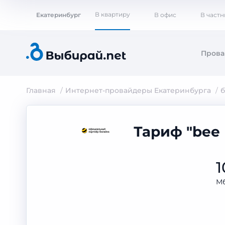
В квартиру
Екатеринбург
В офис
В част
Пров
Главная
Интернет-провайдеры Екатеринбурга
Тариф "bee
1
Мб